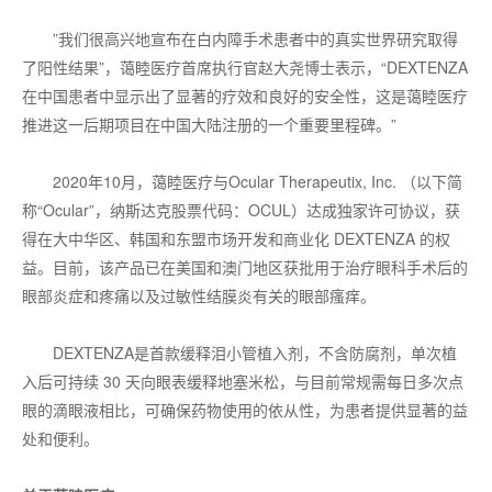
”我们很高兴地宣布在白内障手术患者中的真实世界研究取得
了阳性结果”，蔼睦医疗首席执行官赵大尧博士表示，“DEXTENZA
在中国患者中显示出了显著的疗效和良好的安全性，这是蔼睦医疗
推进这一后期项目在中国大陆注册的一个重要里程碑。”
2020年10月，蔼睦医疗与Ocular Therapeutix, Inc. （以下简
称“Ocular”，纳斯达克股票代码：OCUL）达成独家许可协议，获
得在大中华区、韩国和东盟市场开发和商业化 DEXTENZA 的权
益。目前，该产品已在美国和澳门地区获批用于治疗眼科手术后的
眼部炎症和疼痛以及过敏性结膜炎有关的眼部瘙痒。
DEXTENZA是首款缓释泪小管植入剂，不含防腐剂，单次植
入后可持续 30 天向眼表缓释地塞米松，与目前常规需每日多次点
眼的滴眼液相比，可确保药物使用的依从性，为患者提供显著的益
处和便利。