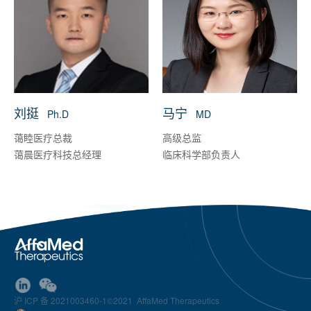
刘挺
马宁
Ph.D
MD
蔼睦医疗总裁
高级总监
蔼晨医疗科技总经理
临床科学部负责人
沪 ICP 备 2021003460-1
©2021 AffaMed Therapeutics